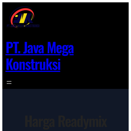
Lewati
ke
konten
PT. Java Mega
Konstruksi
Harga Readymix