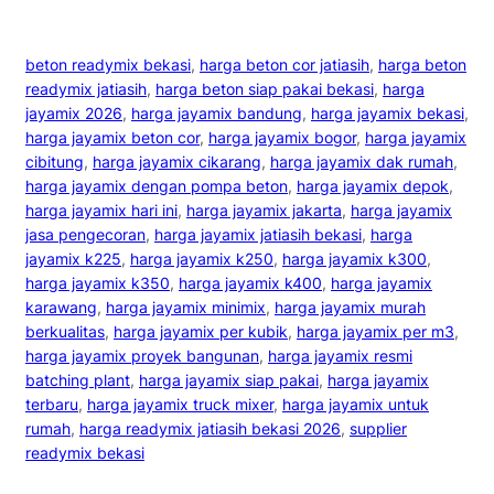
beton readymix bekasi
, 
harga beton cor jatiasih
, 
harga beton
readymix jatiasih
, 
harga beton siap pakai bekasi
, 
harga
jayamix 2026
, 
harga jayamix bandung
, 
harga jayamix bekasi
, 
harga jayamix beton cor
, 
harga jayamix bogor
, 
harga jayamix
cibitung
, 
harga jayamix cikarang
, 
harga jayamix dak rumah
, 
harga jayamix dengan pompa beton
, 
harga jayamix depok
, 
harga jayamix hari ini
, 
harga jayamix jakarta
, 
harga jayamix
jasa pengecoran
, 
harga jayamix jatiasih bekasi
, 
harga
jayamix k225
, 
harga jayamix k250
, 
harga jayamix k300
, 
harga jayamix k350
, 
harga jayamix k400
, 
harga jayamix
karawang
, 
harga jayamix minimix
, 
harga jayamix murah
berkualitas
, 
harga jayamix per kubik
, 
harga jayamix per m3
, 
harga jayamix proyek bangunan
, 
harga jayamix resmi
batching plant
, 
harga jayamix siap pakai
, 
harga jayamix
terbaru
, 
harga jayamix truck mixer
, 
harga jayamix untuk
rumah
, 
harga readymix jatiasih bekasi 2026
, 
supplier
readymix bekasi