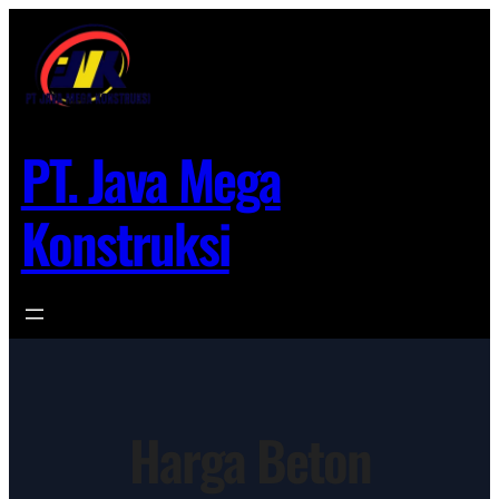
Lewati
ke
konten
PT. Java Mega
Konstruksi
Harga Beton