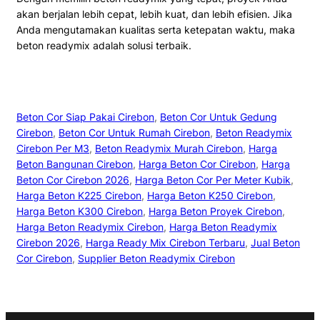
akan berjalan lebih cepat, lebih kuat, dan lebih efisien. Jika
Anda mengutamakan kualitas serta ketepatan waktu, maka
beton readymix adalah solusi terbaik.
Beton Cor Siap Pakai Cirebon
, 
Beton Cor Untuk Gedung
Cirebon
, 
Beton Cor Untuk Rumah Cirebon
, 
Beton Readymix
Cirebon Per M3
, 
Beton Readymix Murah Cirebon
, 
Harga
Beton Bangunan Cirebon
, 
Harga Beton Cor Cirebon
, 
Harga
Beton Cor Cirebon 2026
, 
Harga Beton Cor Per Meter Kubik
, 
Harga Beton K225 Cirebon
, 
Harga Beton K250 Cirebon
, 
Harga Beton K300 Cirebon
, 
Harga Beton Proyek Cirebon
, 
Harga Beton Readymix Cirebon
, 
Harga Beton Readymix
Cirebon 2026
, 
Harga Ready Mix Cirebon Terbaru
, 
Jual Beton
Cor Cirebon
, 
Supplier Beton Readymix Cirebon