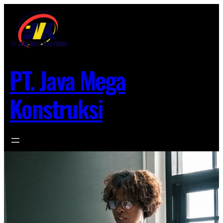
Lewati
ke
konten
PT. Java Mega
Konstruksi