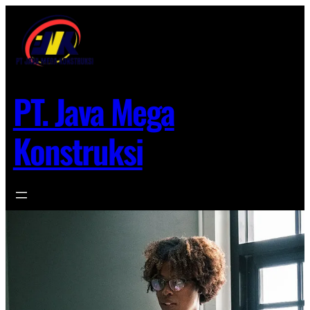
Lewati
ke
konten
PT. Java Mega
Konstruksi