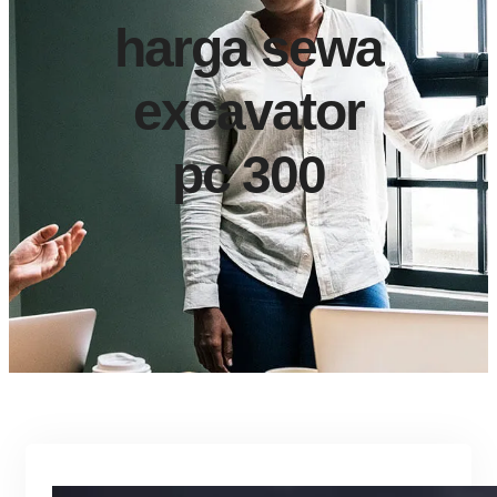
harga sewa
excavator
pc 300