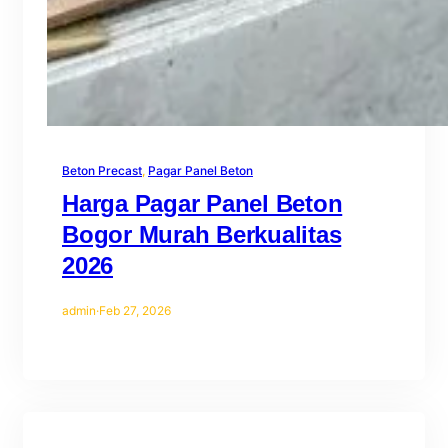
Beton Precast
, 
Pagar Panel Beton
Harga Pagar Panel Beton
Bogor Murah Berkualitas
2026
admin
·
Feb 27, 2026