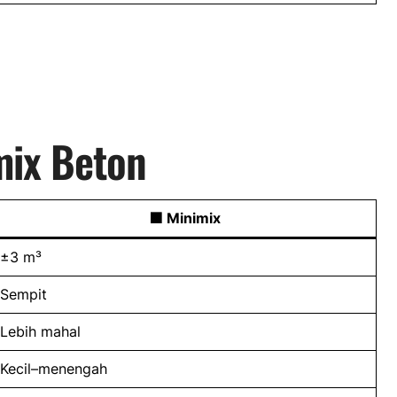
mix Beton
🟩 Minimix
±3 m³
Sempit
Lebih mahal
Kecil–menengah