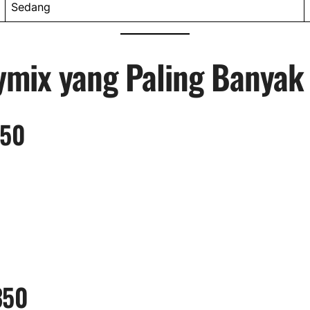
Sedang
ymix yang Paling Banyak
250
350