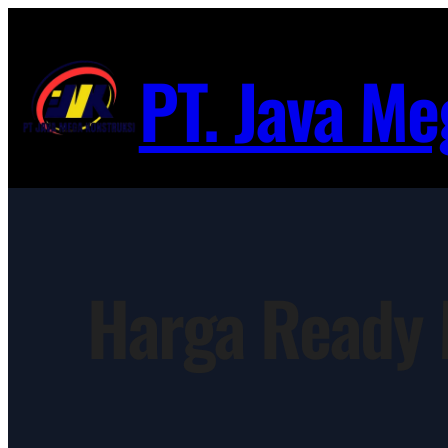
Lewati
ke
PT. Java Me
konten
Harga Ready 