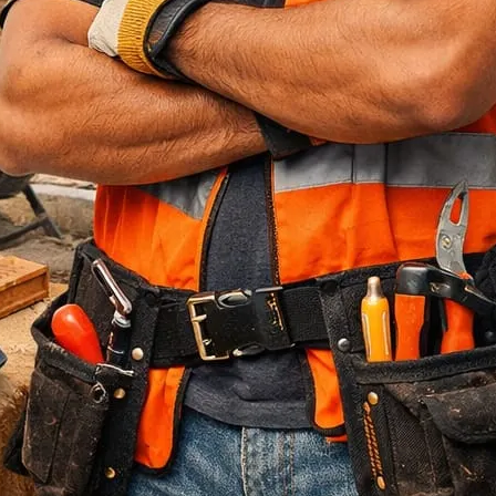
Jasa Bore Pile
Pagar Panel Beton
Sewa Alat Berat
Sewa Crane
Sewa Excavator
Sewa Excavator
Sewa Forklift
U Ditch Beton
Uncategorized
Recent Posts
Jasa Tukang Bangun Rumah Majalengka