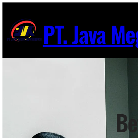
Lewati
ke
PT. Java Me
konten
Be