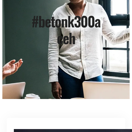
#betonk300a
ceh