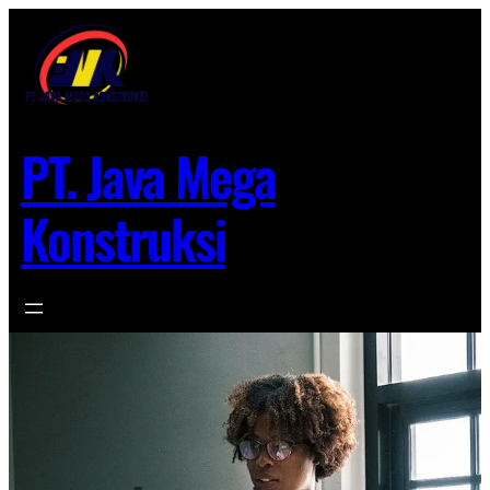
Lewati
ke
konten
PT. Java Mega
Konstruksi