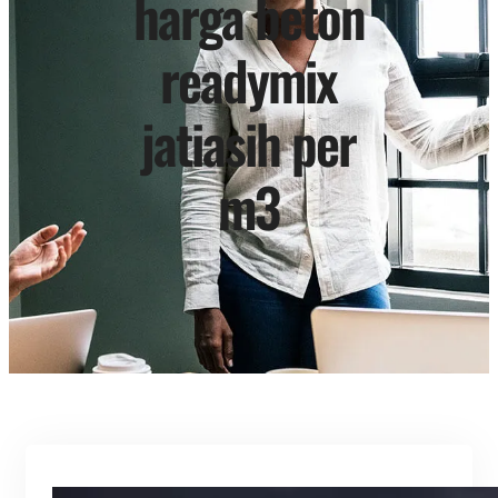
harga beton
readymix
jatiasih per
m3