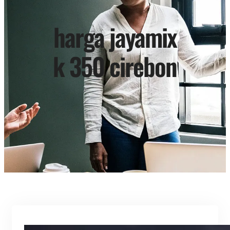
harga jayamix
k 350 cirebon