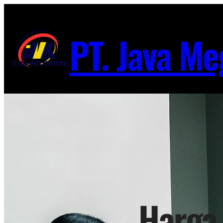
Lewati
ke
PT. Java Me
konten
Harga 