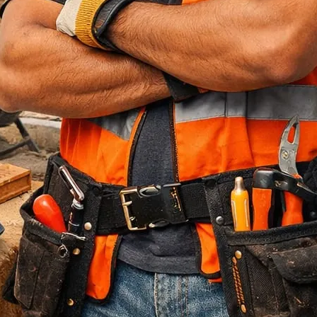
Jasa Bore Pile
Pagar Panel Beton
Sewa Alat Berat
Sewa Crane
Sewa Excavator
Sewa Excavator
Sewa Forklift
U Ditch Beton
Uncategorized
Recent Posts
Jasa Tukang Bangun Rumah Majalengka