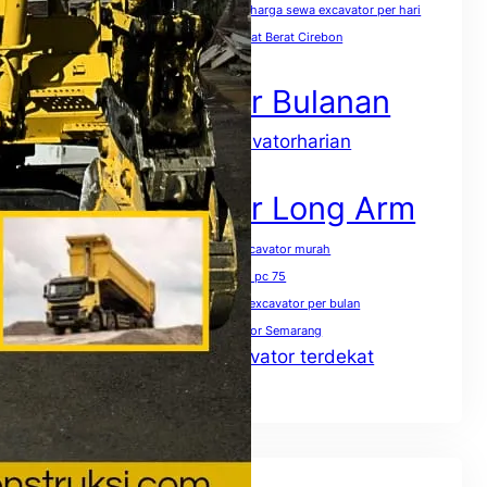
harga sewa excavator pc 400 per jam
harga sewa excavator per hari
harga sewa excavator per jam
Sewa Alat Berat Cirebon
Sewa Excavator
Sewa Excavator Bulanan
sewaexcavatorharian
Sewa excavator harian
Sewa Excavator Jakarta
Sewa Excavator Long Arm
Sewa excavator mini terdekat
sewa excavator murah
Sewa excavator pc 50
Sewa excavator pc 75
Sewa excavator pc 200 per jam
Sewa excavator per bulan
Sewa excavator per hari
Sewa excavator Semarang
Sewa excavator terdekat
Sewa excavator solo