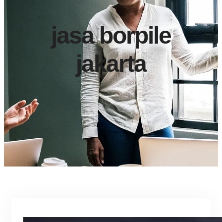
jasa borpile
jakarta