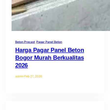
Beton Precast
, 
Pagar Panel Beton
Harga Pagar Panel Beton
Bogor Murah Berkualitas
2026
admin
·
Feb 27, 2026