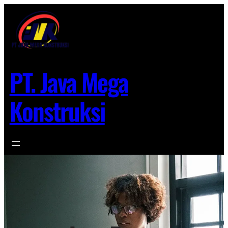
Lewati
ke
konten
PT. Java Mega
Konstruksi