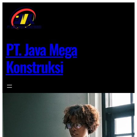
Lewati
ke
konten
PT. Java Mega
Konstruksi