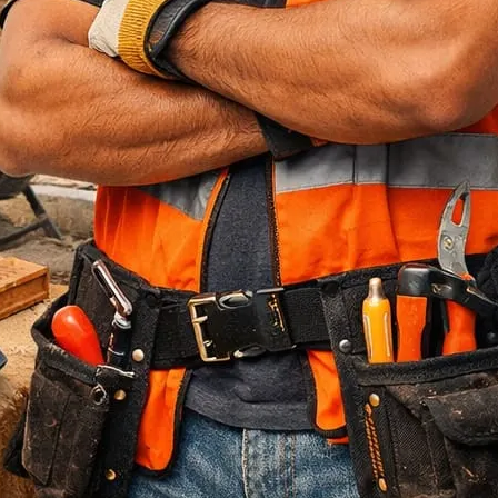
Jasa Bore Pile
Pagar Panel Beton
Sewa Alat Berat
Sewa Crane
Sewa Excavator
Sewa Excavator
Sewa Forklift
U Ditch Beton
Uncategorized
Recent Posts
Jasa Tukang Bangun Rumah Majalengka