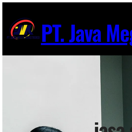
Lewati
ke
PT. Java Me
konten
jasa