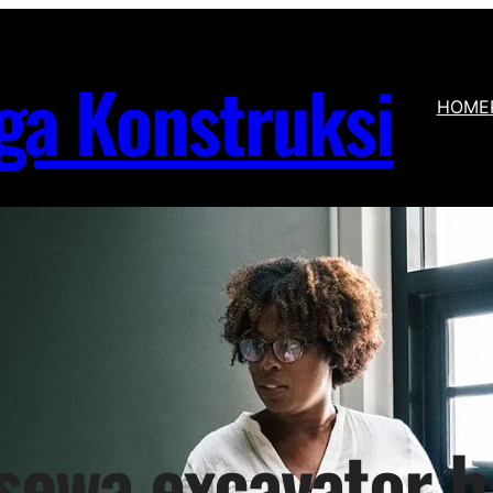
ga Konstruksi
HOME
 sewa excavator h