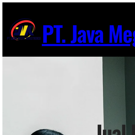
Lewati
ke
PT. Java Me
konten
Jual