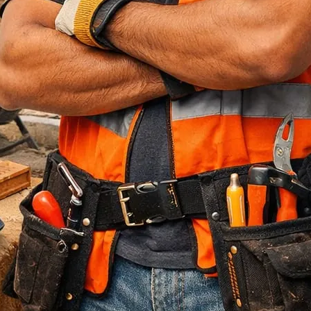
Jasa Bore Pile
Pagar Panel Beton
Sewa Alat Berat
Sewa Crane
Sewa Excavator
Sewa Excavator
Sewa Forklift
U Ditch Beton
Uncategorized
Recent Posts
Jasa Tukang Bangun Rumah Majalengka