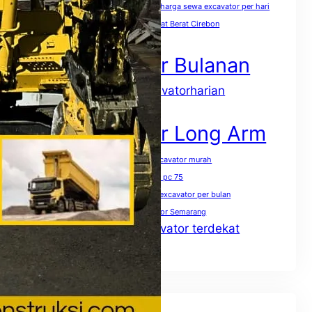
harga sewa excavator pc 400 per jam
harga sewa excavator per hari
harga sewa excavator per jam
Sewa Alat Berat Cirebon
Sewa Excavator
Sewa Excavator Bulanan
sewaexcavatorharian
Sewa excavator harian
Sewa Excavator Jakarta
Sewa Excavator Long Arm
Sewa excavator mini terdekat
sewa excavator murah
Sewa excavator pc 50
Sewa excavator pc 75
Sewa excavator pc 200 per jam
Sewa excavator per bulan
Sewa excavator per hari
Sewa excavator Semarang
Sewa excavator terdekat
Sewa excavator solo