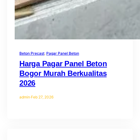
Beton Precast
, 
Pagar Panel Beton
Harga Pagar Panel Beton
Bogor Murah Berkualitas
2026
admin
·
Feb 27, 2026