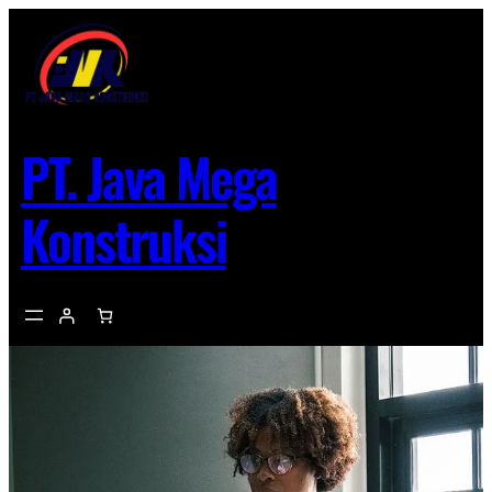
Lewati
ke
konten
PT. Java Mega
Konstruksi