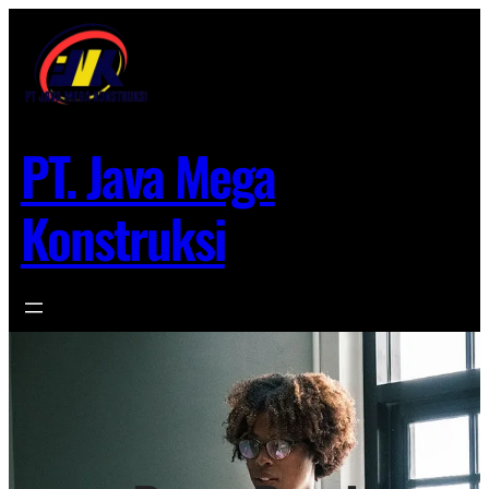
Lewati
ke
konten
PT. Java Mega
Konstruksi