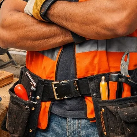
Jasa Bore Pile
Pagar Panel Beton
Sewa Alat Berat
Sewa Crane
Sewa Excavator
Sewa Excavator
Sewa Forklift
U Ditch Beton
Uncategorized
Recent Posts
Jasa Tukang Bangun Rumah Majalengka