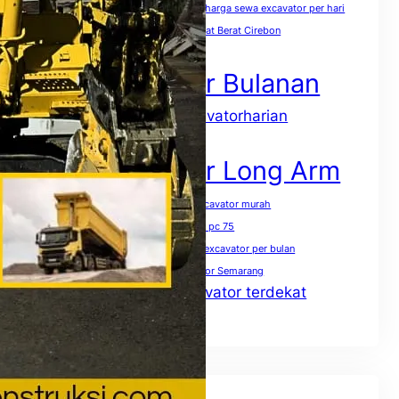
harga sewa excavator pc 400 per jam
harga sewa excavator per hari
harga sewa excavator per jam
Sewa Alat Berat Cirebon
Sewa Excavator
Sewa Excavator Bulanan
sewaexcavatorharian
Sewa excavator harian
Sewa Excavator Jakarta
Sewa Excavator Long Arm
Sewa excavator mini terdekat
sewa excavator murah
Sewa excavator pc 50
Sewa excavator pc 75
Sewa excavator pc 200 per jam
Sewa excavator per bulan
Sewa excavator per hari
Sewa excavator Semarang
Sewa excavator terdekat
Sewa excavator solo