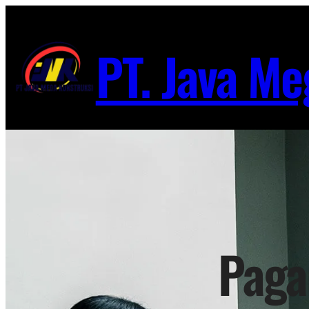
Lewati
ke
PT. Java Me
konten
Paga