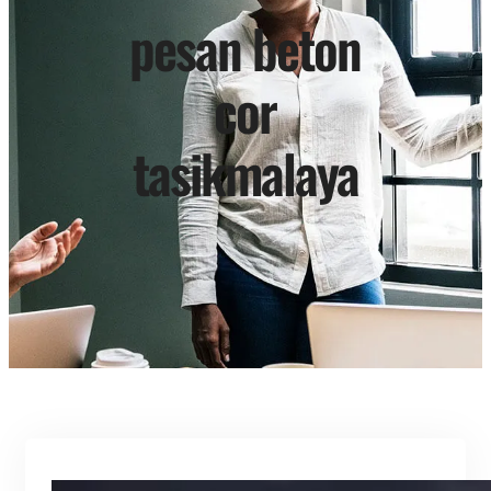
pesan beton
cor
tasikmalaya