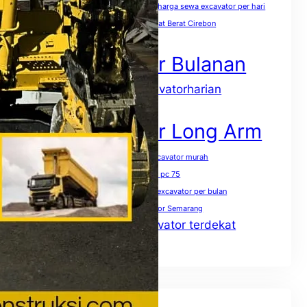
harga sewa excavator pc 400 per jam
harga sewa excavator per hari
harga sewa excavator per jam
Sewa Alat Berat Cirebon
Sewa Excavator
Sewa Excavator Bulanan
sewaexcavatorharian
Sewa excavator harian
Sewa Excavator Jakarta
Sewa Excavator Long Arm
Sewa excavator mini terdekat
sewa excavator murah
Sewa excavator pc 50
Sewa excavator pc 75
Sewa excavator pc 200 per jam
Sewa excavator per bulan
Sewa excavator per hari
Sewa excavator Semarang
Sewa excavator terdekat
Sewa excavator solo