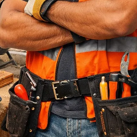
Jasa Bore Pile
Pagar Panel Beton
Sewa Alat Berat
Sewa Crane
Sewa Excavator
Sewa Excavator
Sewa Forklift
U Ditch Beton
Uncategorized
Recent Posts
Jasa Tukang Bangun Rumah Majalengka