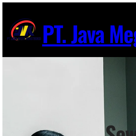
Lewati
ke
PT. Java Me
konten
Sew