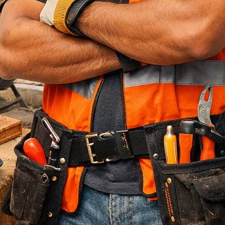
Jasa Bore Pile
Pagar Panel Beton
Sewa Alat Berat
Sewa Crane
Sewa Excavator
Sewa Excavator
Sewa Forklift
U Ditch Beton
Uncategorized
Recent Posts
Jasa Tukang Bangun Rumah Majalengka