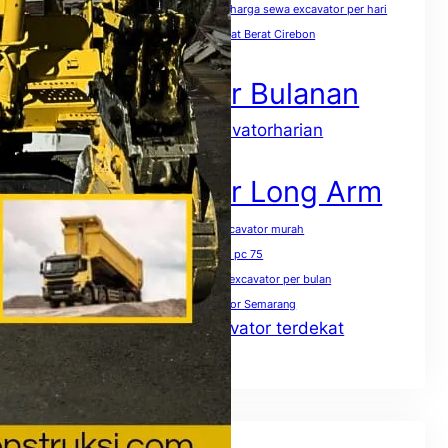
harga sewa excavator pc 400 per jam
harga sewa excavator per hari
harga sewa excavator per jam
Sewa Alat Berat Cirebon
Sewa Excavator
Sewa Excavator Bulanan
sewaexcavatorharian
Sewa excavator harian
Sewa Excavator Jakarta
Sewa Excavator Long Arm
Sewa excavator mini terdekat
sewa excavator murah
Sewa excavator pc 50
Sewa excavator pc 75
Sewa excavator pc 200 per jam
Sewa excavator per bulan
Sewa excavator per hari
Sewa excavator Semarang
Sewa excavator terdekat
Sewa excavator solo