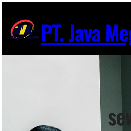
Lewati
ke
PT. Java Me
konten
se