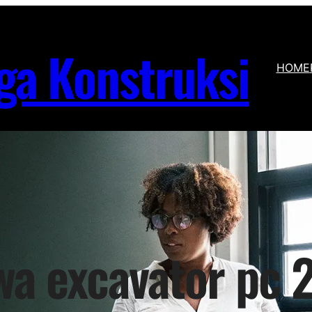
ga Konstruksi
HOME
wa excavator pc 