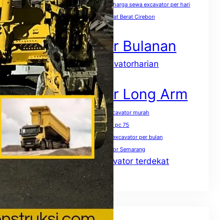
harga sewa excavator pc 400 per jam
harga sewa excavator per hari
harga sewa excavator per jam
Sewa Alat Berat Cirebon
Sewa Excavator
Sewa Excavator Bulanan
sewaexcavatorharian
Sewa excavator harian
Sewa Excavator Jakarta
Sewa Excavator Long Arm
Sewa excavator mini terdekat
sewa excavator murah
Sewa excavator pc 50
Sewa excavator pc 75
Sewa excavator pc 200 per jam
Sewa excavator per bulan
Sewa excavator per hari
Sewa excavator Semarang
Sewa excavator terdekat
Sewa excavator solo