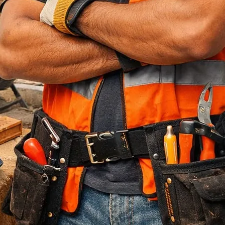
Jasa Bore Pile
Pagar Panel Beton
Sewa Alat Berat
Sewa Crane
Sewa Excavator
Sewa Excavator
Sewa Forklift
U Ditch Beton
Uncategorized
Recent Posts
Jasa Tukang Bangun Rumah Majalengka