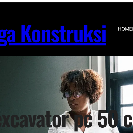
ga Konstruksi
HOME
xcavator pc 50 