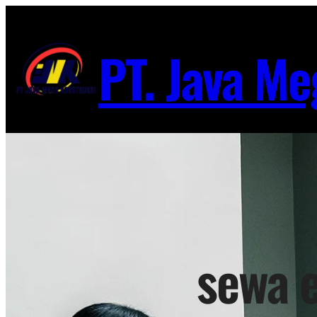
Lewati
ke
PT. Java Me
konten
sewa e