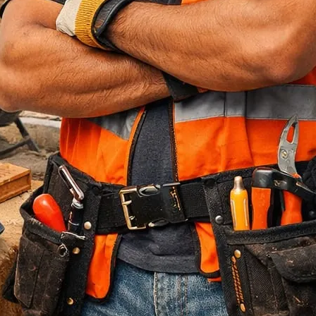
Jasa Bore Pile
Pagar Panel Beton
Sewa Alat Berat
Sewa Crane
Sewa Excavator
Sewa Excavator
Sewa Forklift
U Ditch Beton
Uncategorized
Recent Posts
Jasa Tukang Bangun Rumah Majalengka