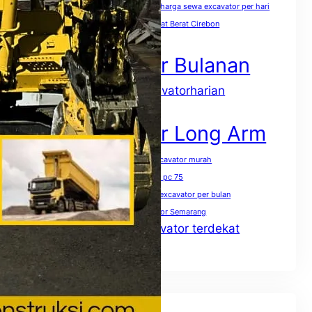
harga sewa excavator pc 400 per jam
harga sewa excavator per hari
harga sewa excavator per jam
Sewa Alat Berat Cirebon
Sewa Excavator
Sewa Excavator Bulanan
sewaexcavatorharian
Sewa excavator harian
Sewa Excavator Jakarta
Sewa Excavator Long Arm
Sewa excavator mini terdekat
sewa excavator murah
Sewa excavator pc 50
Sewa excavator pc 75
Sewa excavator pc 200 per jam
Sewa excavator per bulan
Sewa excavator per hari
Sewa excavator Semarang
Sewa excavator terdekat
Sewa excavator solo