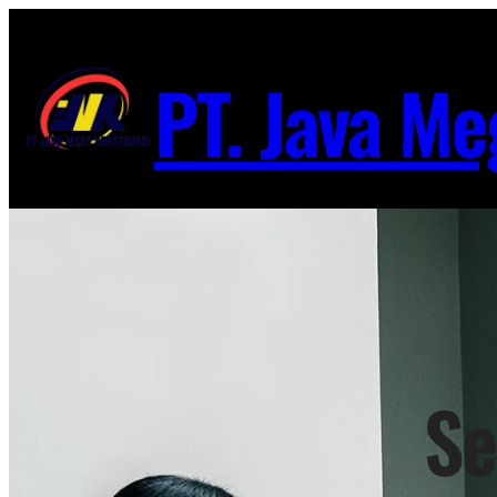
Lewati
ke
PT. Java Me
konten
Se