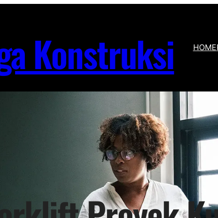
ga Konstruksi
HOME
orklift Proyek K