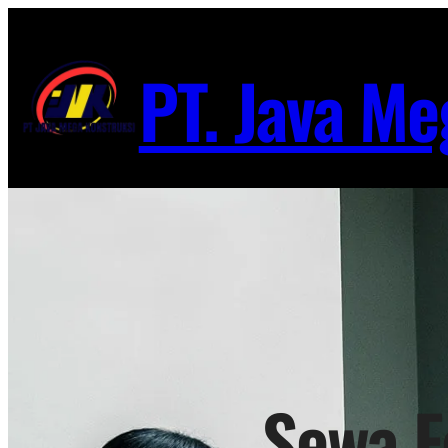
Lewati
ke
PT. Java Me
konten
Sewa F