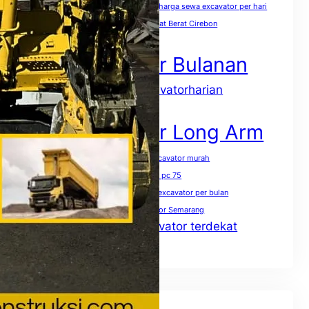
harga sewa excavator pc 400 per jam
harga sewa excavator per hari
harga sewa excavator per jam
Sewa Alat Berat Cirebon
Sewa Excavator
Sewa Excavator Bulanan
sewaexcavatorharian
Sewa excavator harian
Sewa Excavator Jakarta
Sewa Excavator Long Arm
Sewa excavator mini terdekat
sewa excavator murah
Sewa excavator pc 50
Sewa excavator pc 75
Sewa excavator pc 200 per jam
Sewa excavator per bulan
Sewa excavator per hari
Sewa excavator Semarang
Sewa excavator terdekat
Sewa excavator solo