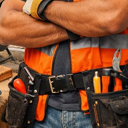
Jasa Bore Pile
Pagar Panel Beton
Sewa Alat Berat
Sewa Crane
Sewa Excavator
Sewa Excavator
Sewa Forklift
U Ditch Beton
Uncategorized
Recent Posts
Jasa Tukang Bangun Rumah Majalengka