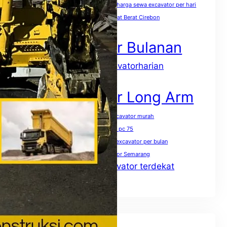
harga sewa excavator pc 400 per jam
harga sewa excavator per hari
harga sewa excavator per jam
Sewa Alat Berat Cirebon
Sewa Excavator
Sewa Excavator Bulanan
sewaexcavatorharian
Sewa excavator harian
Sewa Excavator Jakarta
Sewa Excavator Long Arm
Sewa excavator mini terdekat
sewa excavator murah
Sewa excavator pc 50
Sewa excavator pc 75
Sewa excavator pc 200 per jam
Sewa excavator per bulan
Sewa excavator per hari
Sewa excavator Semarang
Sewa excavator terdekat
Sewa excavator solo