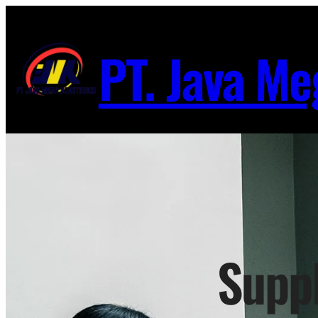
Lewati
ke
PT. Java Me
konten
Suppl