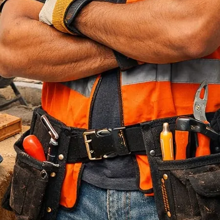
Jasa Bore Pile
Pagar Panel Beton
Sewa Alat Berat
Sewa Crane
Sewa Excavator
Sewa Excavator
Sewa Forklift
U Ditch Beton
Uncategorized
Recent Posts
Jasa Tukang Bangun Rumah Majalengka