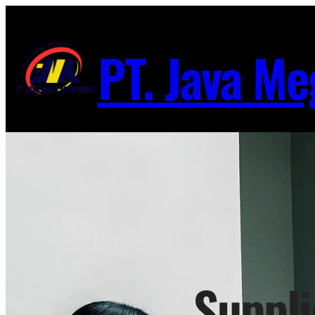
Lewati
ke
PT. Java Me
konten
Suppl