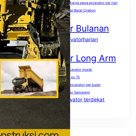
harga sewa excavator pc 400 per jam
harga sewa excavator per hari
harga sewa excavator per jam
Sewa Alat Berat Cirebon
Sewa Excavator
Sewa Excavator Bulanan
sewaexcavatorharian
Sewa excavator harian
Sewa Excavator Jakarta
Sewa Excavator Long Arm
Sewa excavator mini terdekat
sewa excavator murah
Sewa excavator pc 50
Sewa excavator pc 75
Sewa excavator pc 200 per jam
Sewa excavator per bulan
Sewa excavator per hari
Sewa excavator Semarang
Sewa excavator terdekat
Sewa excavator solo