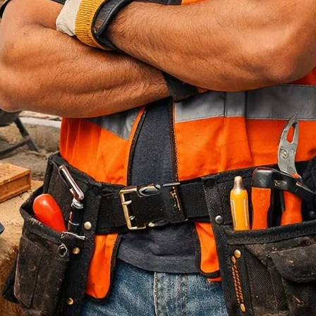
Jasa Bore Pile
Pagar Panel Beton
Sewa Alat Berat
Sewa Crane
Sewa Excavator
Sewa Excavator
Sewa Forklift
U Ditch Beton
Uncategorized
Recent Posts
Jasa Tukang Bangun Rumah Majalengka