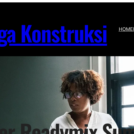
ga Konstruksi
HOME
ier Readymix Su