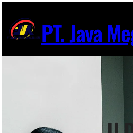
Lewati
ke
PT. Java Me
konten
U D