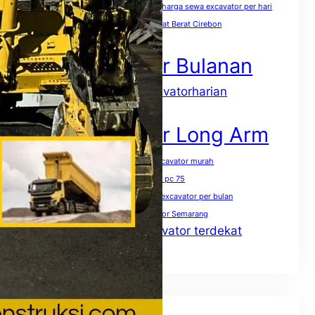
harga sewa excavator pc 400 per jam
harga sewa excavator per hari
harga sewa excavator per jam
Sewa Alat Berat Cirebon
Sewa Excavator
Sewa Excavator Bulanan
sewaexcavatorharian
Sewa excavator harian
Sewa Excavator Jakarta
Sewa Excavator Long Arm
Sewa excavator mini terdekat
sewa excavator murah
Sewa excavator pc 50
Sewa excavator pc 75
Sewa excavator pc 200 per jam
Sewa excavator per bulan
Sewa excavator per hari
Sewa excavator Semarang
Sewa excavator terdekat
Sewa excavator solo