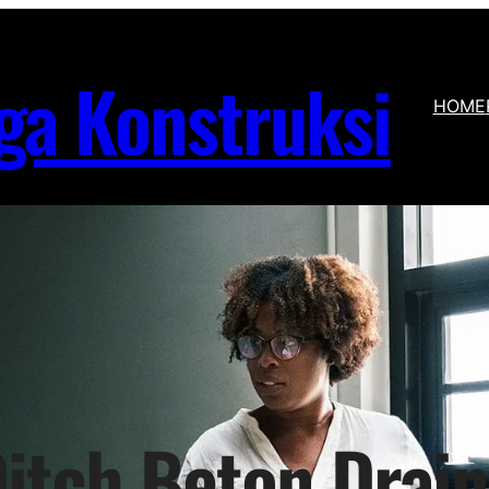
ga Konstruksi
HOME
itch Beton Drai