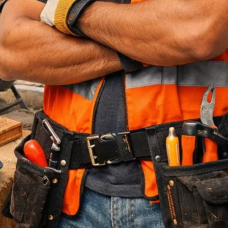
Jasa Bore Pile
Pagar Panel Beton
Sewa Alat Berat
Sewa Crane
Sewa Excavator
Sewa Excavator
Sewa Forklift
U Ditch Beton
Uncategorized
Recent Posts
Jasa Tukang Bangun Rumah Majalengka